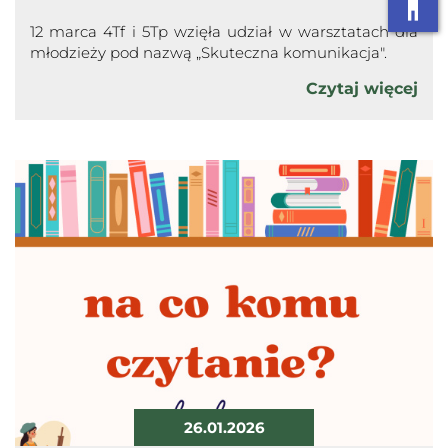
accessibility
12 marca 4Tf i 5Tp wzięła udział w warsztatach dla
młodzieży pod nazwą „Skuteczna komunikacja".
Czytaj więcej
26.01.2026