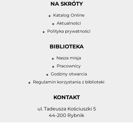
NA SKRÓTY
Zwiększ rozmiar 
Katalog Online
Zmniejsz rozmiar
Aktualności
Polityka prywatności
Zwiększ odstęp 
literami
BIBLIOTEKA
Zmniejsz odstęp
literami
Nasza misja
Pracownicy
Negatyw
Godziny otwarcia
Odcienie szarośc
Regulamin korzystania z biblioteki
Duży kursor
KONTAKT
Przewodnik czyt
ul. Tadeusza Kościuszki 5
Podkreślanie lin
44-200 Rybnik
32 432 98 23
biblioteka@zstrybnik.pl