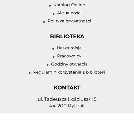
Katalog Online
Zmniejsz rozmiar
Aktualności
Polityka prywatności
Zwiększ odstęp 
literami
BIBLIOTEKA
Zmniejsz odstęp
literami
Nasza misja
Pracownicy
Negatyw
Godziny otwarcia
Odcienie szarośc
Regulamin korzystania z biblioteki
Duży kursor
KONTAKT
Przewodnik czyt
ul. Tadeusza Kościuszki 5
Podkreślanie lin
44-200 Rybnik
32 432 98 23
biblioteka@zstrybnik.pl