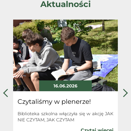
Aktualności
16.06.2026
Czytaliśmy w plenerze!
J
Biblioteka szkolna włączyła się w akcję JAK
NIE CZYTAM, JAK CZYTAM
ał
Z
ia
ak
Czytaj więcej