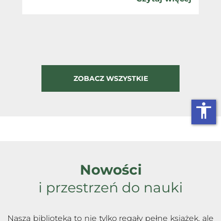
ki
ej
ZOBACZ WSZYSTKIE
accessibility
Nowości
i przestrzeń do nauki
Nasza biblioteka to nie tylko regały pełne książek, ale