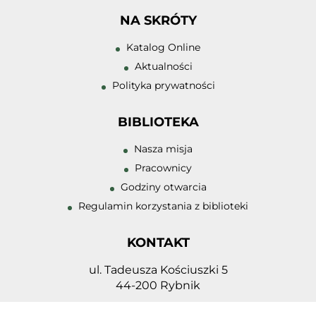
NA SKRÓTY
Zwiększ rozmiar 
Katalog Online
Zmniejsz rozmiar
Aktualności
Polityka prywatności
Zwiększ odstęp 
literami
BIBLIOTEKA
Zmniejsz odstęp
literami
Nasza misja
Pracownicy
Negatyw
Godziny otwarcia
Odcienie szarośc
Regulamin korzystania z biblioteki
Duży kursor
KONTAKT
Przewodnik czyt
ul. Tadeusza Kościuszki 5
Podkreślanie lin
44-200 Rybnik
32 432 98 23