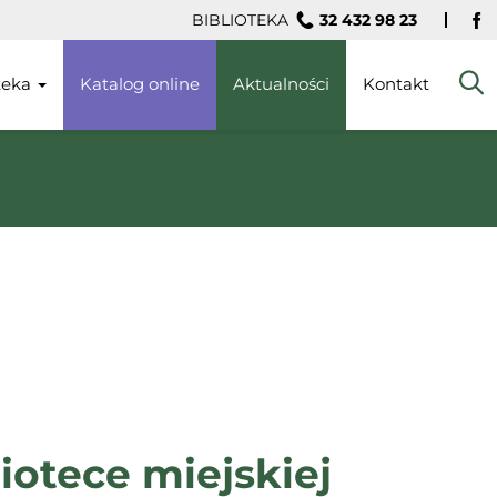
BIBLIOTEKA
32 432 98 23
Fa
oteka
Katalog online
Aktualności
Kontakt
iotece miejskiej