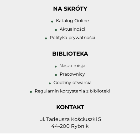
NA SKRÓTY
Zwiększ rozmiar 
Katalog Online
Zmniejsz rozmiar
Aktualności
Polityka prywatności
Zwiększ odstęp 
literami
BIBLIOTEKA
Zmniejsz odstęp
literami
Nasza misja
Pracownicy
Negatyw
Godziny otwarcia
Odcienie szarośc
Regulamin korzystania z biblioteki
Duży kursor
KONTAKT
Przewodnik czyt
ul. Tadeusza Kościuszki 5
Podkreślanie lin
44-200 Rybnik
32 432 98 23